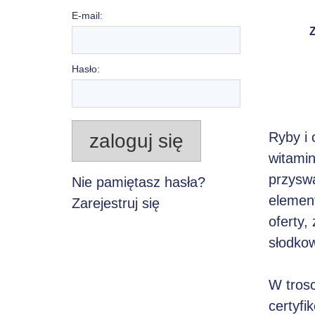
E-mail:
Hasło:
Ryby i
zaloguj się
witamin
przysw
Nie pamiętasz hasła?
element
Zarejestruj się
oferty,
słodko
W trosc
certyf