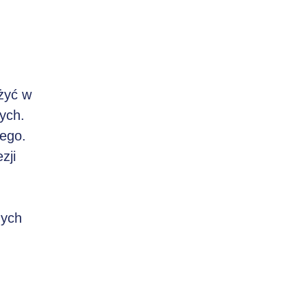
żyć w
ych.
iego.
zji
nych