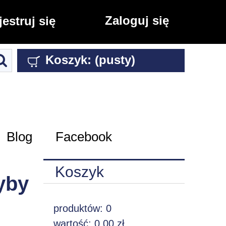
Zaloguj się
jestruj się
Koszyk:
(pusty)
Blog
Facebook
Koszyk
ryby
produktów:
0
wartość:
0,00 zł