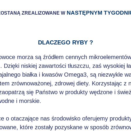
NASTĘPNYM TYGODNI
ZOSTANĄ ZREALIZOWANE W
DLACZEGO RYBY ?
 owoce morza są źródłem cennych mikroelementów
. Dzięki niskiej zawartości tłuszczu, zaś wysokiej ł
ajalnego białka i kwasów Omega3, są niezwykle 
em zrównoważonej, zdrowej diety. Korzystając z 
 zaopatrzą się Państwo w produkty wędzone i świe
wodne i morskie.
e o otaczające nas środowisko oferujemy produkt
ikowane, które zostały pozyskane w sposób zrówno