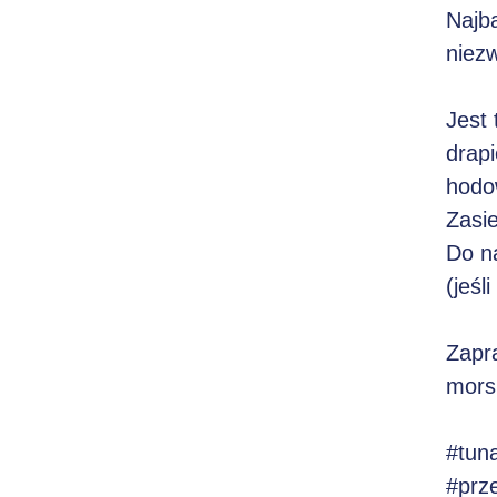
Najb
niez
Jest 
drapi
hodo
Zasie
Do na
(jeśl
Zapr
mors
#tun
#prz