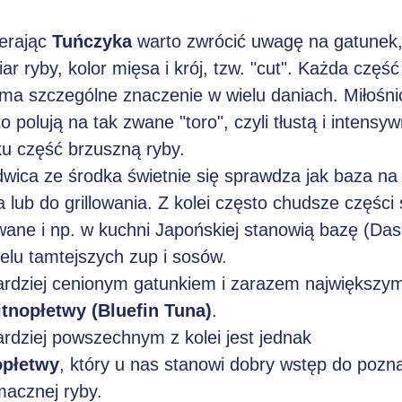
erając
Tuńczyka
warto zwrócić uwagę na gatunek
ar ryby, kolor mięsa i krój, tzw. "cut". Każda część 
 ma szczególne znaczenie w wielu daniach. Miłośni
o polują na tak zwane "toro", czyli tłustą i intensy
u część brzuszną ryby.
dwica ze środka świetnie się sprawdza jak baza na
a lub do grillowania. Z kolei często chudsze części
ane i np. w kuchni Japońskiej stanowią bazę (Das
elu tamtejszych zup i sosów.
ardziej cenionym gatunkiem i zarazem największym
itnopłetwy (Bluefin Tuna)
.
rdziej powszechnym z kolei jest jednak
opłetwy
,
który u nas stanowi dobry wstęp do pozn
macznej ryby.