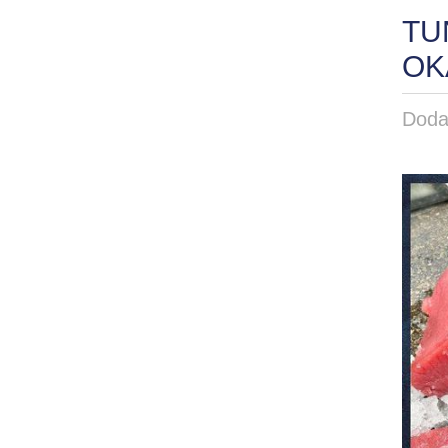
TU
OK
Dod