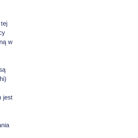
,
tej
cy
wną w
 są
hi)
 jest
ania