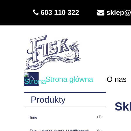
603 110 322
sklep@f
Strona główna
O nas
Produkty
Skl
(1)
Inne
(8)