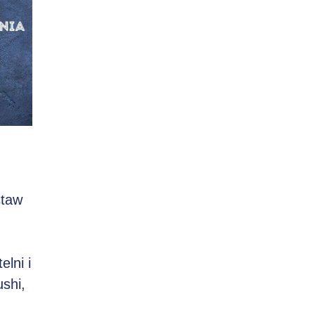
staw
lni i
shi,