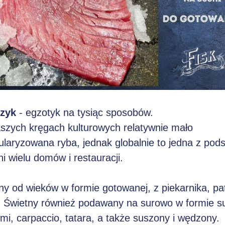
zyk
- egzotyk na tysiąc sposobów.
szych kręgach kulturowych relatywnie mało
ularyzowana ryba, jednak globalnie to jedna z pod
i wielu domów i restauracji.
y od wieków w formie gotowanej, z piekarnika, pate
a. Świetny również podawany na surowo w formie su
mi, carpaccio, tatara, a także suszony i wędzony.