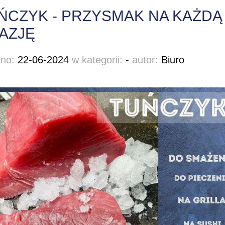
ŃCZYK - PRZYSMAK NA KAŻDĄ
AZJĘ
ano:
22-06-2024
w kategorii:
-
autor:
Biuro