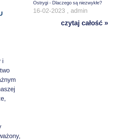
Ostrygi - Dlaczego są niezwykłe?
16-02-2023 , admin
U
czytaj całość »
 i
atwo
ważnym
naszej
że,
y
ważony,