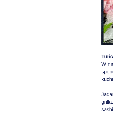
Tuńc
W na
spop
kuchn
Jadan
grill
sashi