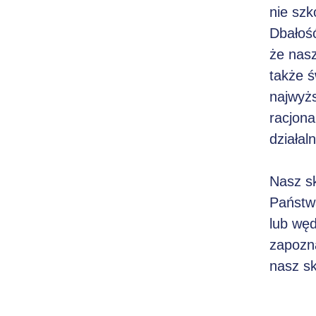
nie sz
Dbałość
że nasz
także 
najwyżs
racjon
działal
Nasz sk
Państw
lub wę
zapozn
nasz sk