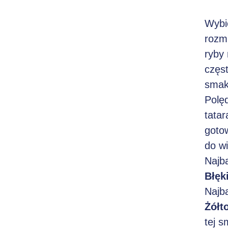
Wybi
rozmi
ryby
częst
smak
Polę
tatar
gotow
do wi
Najb
Błęk
Najba
Żółt
tej s