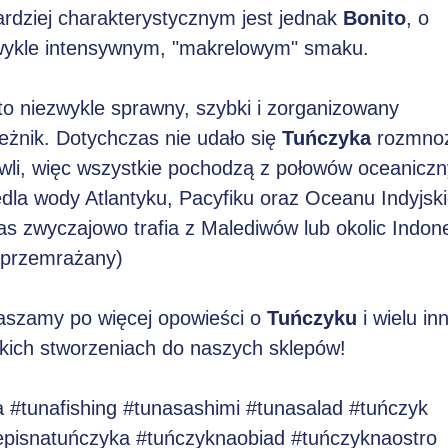
ardziej charakterystycznym jest jednak
Bonito
, o
wykle intensywnym, "makrelowym" smaku.
to niezwykle sprawny, szybki i zorganizowany
eżnik. Dotychczas nie udało się
Tuńczyka
rozmno
wli, więc wszystkie pochodzą z połowów oceaniczn
dla wody Atlantyku, Pacyfiku oraz Oceanu Indyjsk
s zwyczajowo trafia z Malediwów lub okolic Indone
i przemrażany)
aszamy po więcej opowieści o
Tuńczyku
i wielu in
kich stworzeniach do naszych sklepów!
a
#tunafishing
#tunasashimi
#tunasalad
#tuńczyk
episnatuńczyka
#tuńczyknaobiad
#tuńczyknaostro