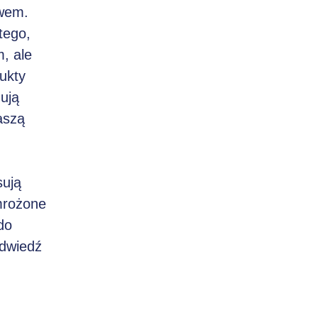
owem.
tego,
, ale
ukty
ują
aszą
sują
mrożone
do
Odwiedź