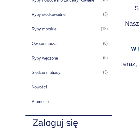
Ryby i owoce morza certyfikowane
S
(3)
Ryby słodkowodne
Nasz
(18)
Ryby morskie
(8)
Owoce morza
w 
(5)
Ryby wędzone
Teraz,
(3)
Śledzie matiasy
Nowości
Promocje
Zaloguj się