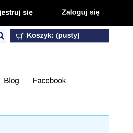
Zaloguj się
jestruj się
Koszyk:
(pusty)
Blog
Facebook
.