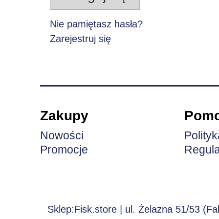
Nie pamiętasz hasła?
Zarejestruj się
Zakupy
Pom
Nowości
Polity
Promocje
Regul
Sklep:Fisk.store | ul. Żelazna 51/53 (F