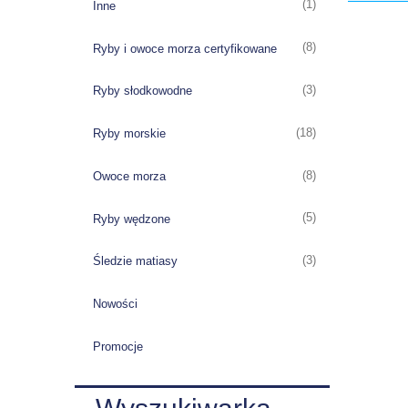
(1)
Inne
(8)
Ryby i owoce morza certyfikowane
(3)
Ryby słodkowodne
(18)
Ryby morskie
(8)
Owoce morza
(5)
Ryby wędzone
(3)
Śledzie matiasy
Nowości
Promocje